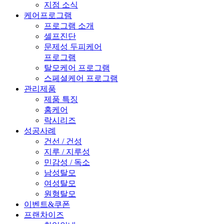
지점 소식
케어프로그램
프로그램 소개
셀프진단
문제성 두피케어
프로그램
탈모케어 프로그램
스페셜케어 프로그램
관리제품
제품 특징
홈케어
락시리즈
성공사례
건선 / 건성
지루 / 지루성
민감성 / 독소
남성탈모
여성탈모
원형탈모
이벤트&쿠폰
프랜차이즈