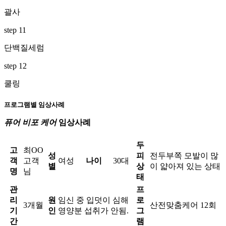
괄사
step 11
단백질세럼
step 12
쿨링
프로그램별 임상사례
퓨어 비포 케어
임상사례
두
고
최OO
성
피
전두부쪽 모발이 많
객
고객
여성
나이
30대
별
상
이 얇아져 있는 상태
명
님
태
관
프
리
원
임신 중 입덧이 심해
로
3개월
산전맞춤케어 12회
기
인
영양분 섭취가 안됨.
그
간
램