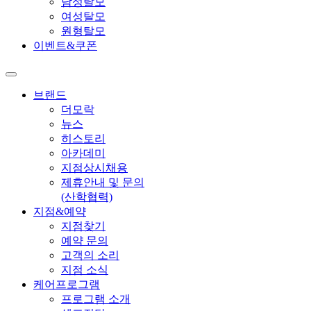
남성탈모
여성탈모
원형탈모
이벤트&쿠폰
브랜드
더모락
뉴스
히스토리
아카데미
지점상시채용
제휴안내 및 문의
(산학협력)
지점&예약
지점찾기
예약 문의
고객의 소리
지점 소식
케어프로그램
프로그램 소개