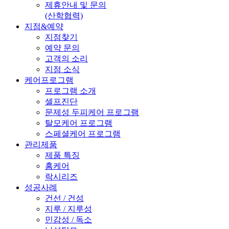
제휴안내 및 문의
(산학협력)
지점&예약
지점찾기
예약 문의
고객의 소리
지점 소식
케어프로그램
프로그램 소개
셀프진단
문제성 두피케어 프로그램
탈모케어 프로그램
스페셜케어 프로그램
관리제품
제품 특징
홈케어
락시리즈
성공사례
건선 / 건성
지루 / 지루성
민감성 / 독소