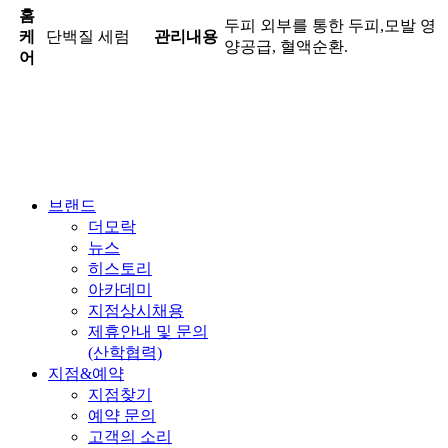
홈
두피 외부를 통한 두피,모발 영
케
단백질 세럼
관리내용
양공급, 혈액순환.
어
브랜드
더모락
뉴스
히스토리
아카데미
지점상시채용
제휴안내 및 문의
(산학협력)
지점&예약
지점찾기
예약 문의
고객의 소리