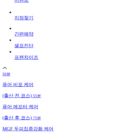
이벤트
지점찾기
간편예약
셀프진단
프랜차이즈
50분
퓨어 비포 케어
(출산 전 코스)
55분
퓨어 에프터 케어
(출산 후 코스)
75분
MGF 두피집중강화 케어