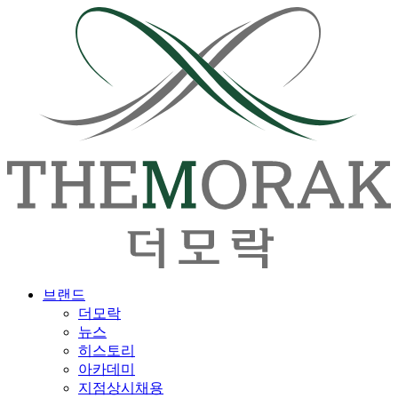
브랜드
더모락
뉴스
히스토리
아카데미
지점상시채용